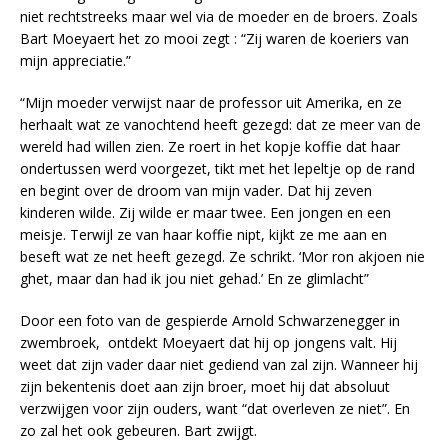
niet rechtstreeks maar wel via de moeder en de broers. Zoals
Bart Moeyaert het zo mooi zegt : “Zij waren de koeriers van
mijn appreciatie.”
“Mijn moeder verwijst naar de professor uit Amerika, en ze
herhaalt wat ze vanochtend heeft gezegd: dat ze meer van de
wereld had willen zien. Ze roert in het kopje koffie dat haar
ondertussen werd voorgezet, tikt met het lepeltje op de rand
en begint over de droom van mijn vader. Dat hij zeven
kinderen wilde. Zij wilde er maar twee. Een jongen en een
meisje. Terwijl ze van haar koffie nipt, kijkt ze me aan en
beseft wat ze net heeft gezegd. Ze schrikt. ‘Mor ron akjoen nie
ghet, maar dan had ik jou niet gehad.’ En ze glimlacht”
Door een foto van de gespierde Arnold Schwarzenegger in
zwembroek, ontdekt Moeyaert dat hij op jongens valt. Hij
weet dat zijn vader daar niet gediend van zal zijn. Wanneer hij
zijn bekentenis doet aan zijn broer, moet hij dat absoluut
verzwijgen voor zijn ouders, want “dat overleven ze niet”. En
zo zal het ook gebeuren. Bart zwijgt.