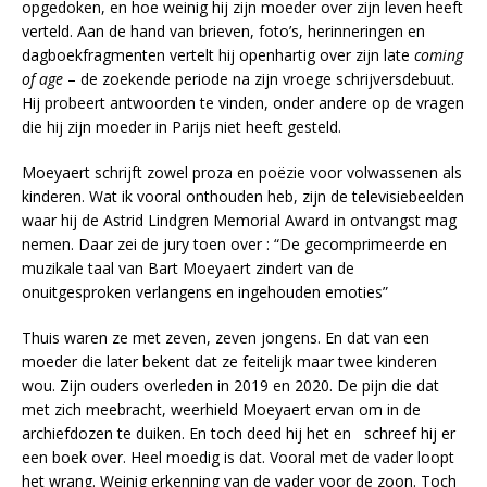
opgedoken, en hoe weinig hij zijn moeder over zijn leven heeft
verteld. Aan de hand van brieven, foto’s, herinneringen en
dagboekfragmenten vertelt hij openhartig over zijn late
coming
of age
– de zoekende periode na zijn vroege schrijversdebuut.
Hij probeert antwoorden te vinden, onder andere op de vragen
die hij zijn moeder in Parijs niet heeft gesteld.
Moeyaert schrijft zowel proza en poëzie voor volwassenen als
kinderen. Wat ik vooral onthouden heb, zijn de televisiebeelden
waar hij de Astrid Lindgren Memorial Award in ontvangst mag
nemen. Daar zei de jury toen over : “De gecomprimeerde en
muzikale taal van Bart Moeyaert zindert van de
onuitgesproken verlangens en ingehouden emoties”
Thuis waren ze met zeven, zeven jongens. En dat van een
moeder die later bekent dat ze feitelijk maar twee kinderen
wou. Zijn ouders overleden in 2019 en 2020. De pijn die dat
met zich meebracht, weerhield Moeyaert ervan om in de
archiefdozen te duiken. En toch deed hij het en schreef hij er
een boek over. Heel moedig is dat. Vooral met de vader loopt
het wrang. Weinig erkenning van de vader voor de zoon. Toch