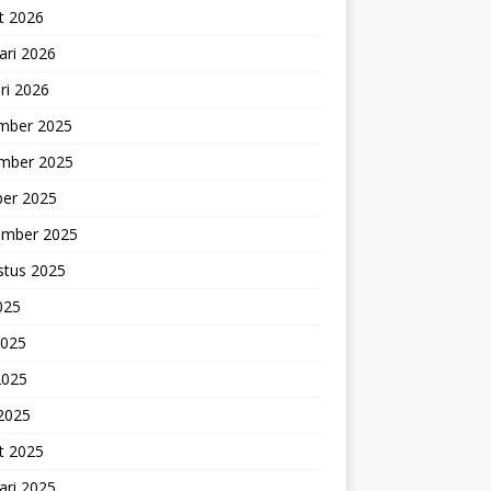
t 2026
ari 2026
ri 2026
mber 2025
mber 2025
ber 2025
ember 2025
stus 2025
2025
2025
2025
 2025
t 2025
ari 2025