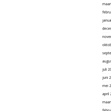
maar
febru
janua
dece
nove
okto
sept
augu
juli 
juni 
mei 
april
maar
febru