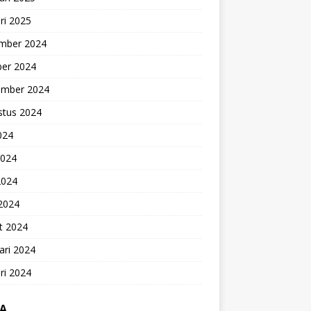
ri 2025
mber 2024
ber 2024
ember 2024
stus 2024
2024
2024
2024
 2024
t 2024
ari 2024
ri 2024
A