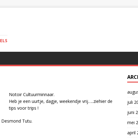
ELS
ARC
augu
Notoir Cultuurminnaar.
Heb je een uurtje, dagje, weekendje vrij…..ziehier de
juli 
tips voor trips !
juni 
n Desmond Tutu.
mei 
april