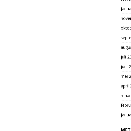
janua
nove
okto
sept
augu
juli 
juni 
mei 
april
maar
febru
janua
MET