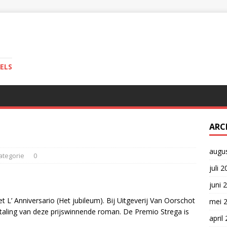
ELS
ARC
augu
ategorie
0
juli 
juni 
L’ Anniversario (Het jubileum). Bij Uitgeverij Van Oorschot
mei 
taling van deze prijswinnende roman. De Premio Strega is
april