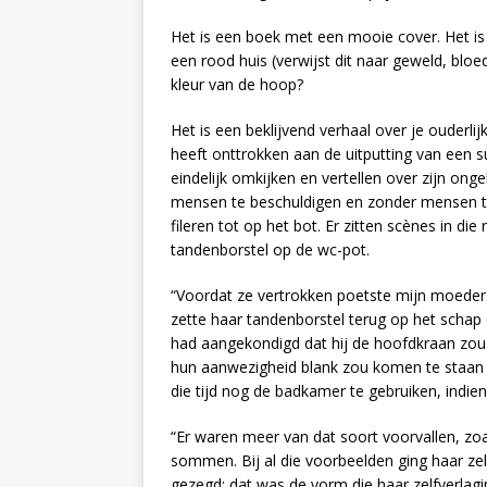
Het is een boek met een mooie cover. Het is
een rood huis (verwijst dit naar geweld, bloed
kleur van de hoop?
Het is een beklijvend verhaal over je ouderlijk
heeft onttrokken aan de uitputting van een s
eindelijk omkijken en vertellen over zijn onge
mensen te beschuldigen en zonder mensen te r
fileren tot op het bot. Er zitten scènes in die
tandenborstel op de wc-pot.
“Voordat ze vertrokken poetste mijn moeder
zette haar tandenborstel terug op het schap
had aangekondigd dat hij de hoofdkraan zou
hun aanwezigheid blank zou komen te staan 
die tijd nog de badkamer te gebruiken, indien
“Er waren meer van dat soort voorvallen, zoal
sommen. Bij al die voorbeelden ging haar zel
gezegd: dat was de vorm die haar zelfverlag