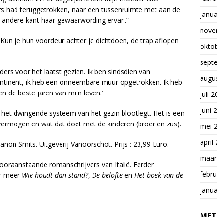
ers had teruggetrokken, naar een tussenruimte met aan de
janua
e andere kant haar gewaarwording ervan.”
nove
 Kun je hun voordeur achter je dichtdoen, de trap aflopen
okto
sept
uders voor het laatst gezien. Ik ben sindsdien van
augu
ntinent, ik heb een onneembare muur opgetrokken. Ik heb
n de beste jaren van mijn leven.’
juli 
juni 
e het dwingende systeem van het gezin blootlegt. Het is een
onvermogen en wat dat doet met de kinderen (broer en zus).
mei 
april
non Smits. Uitgeverij Vanoorschot. Prijs : 23,99 Euro.
maar
ooraanstaande romanschrijvers van Italië. Eerder
febru
er meer
Wie houdt dan stand?
,
De belofte
en
Het boek van de
janua
MET