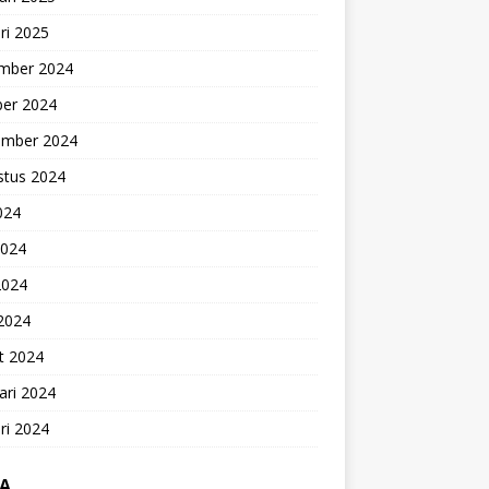
ri 2025
mber 2024
ber 2024
ember 2024
stus 2024
2024
2024
2024
 2024
t 2024
ari 2024
ri 2024
A