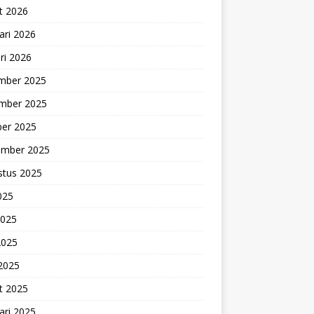
t 2026
ari 2026
ri 2026
mber 2025
mber 2025
ber 2025
ember 2025
stus 2025
2025
2025
2025
 2025
t 2025
ari 2025