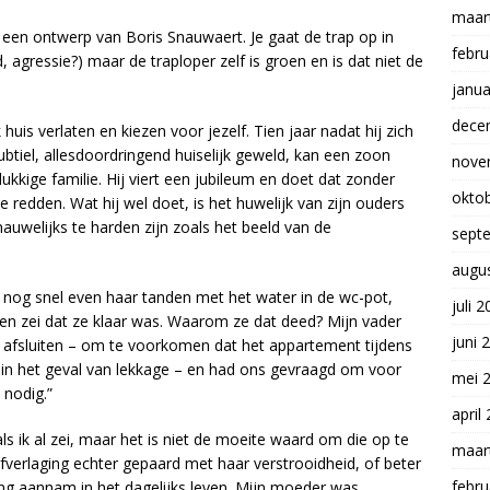
maar
 een ontwerp van Boris Snauwaert. Je gaat de trap op in
febru
, agressie?) maar de traploper zelf is groen en is dat niet de
janua
dece
 huis verlaten en kiezen voor jezelf. Tien jaar nadat hij zich
ubtiel, allesdoordringend huiselijk geweld, kan een zoon
nove
lukkige familie. Hij viert een jubileum en doet dat zonder
okto
edden. Wat hij wel doet, is het huwelijk van zijn ouders
 nauwelijks te harden zijn zoals het beeld van de
sept
augu
 nog snel even haar tanden met het water in de wc-pot,
juli 
 en zei dat ze klaar was. Waarom ze dat deed? Mijn vader
juni 
 afsluiten – om te voorkomen dat het appartement tijdens
in het geval van lekkage – en had ons gevraagd om voor
mei 
 nodig.”
april
s ik al zei, maar het is niet de moeite waard om die op te
maar
fverlaging echter gepaard met haar verstrooidheid, of beter
febru
ing aannam in het dagelijks leven. Mijn moeder was